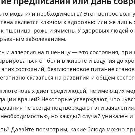
ие предписания или дань совр
 это мода или необходимость? Этот вопрос волн
лютена является ключом к здоровью или же лишь
как пшеница, рожь и ячмень. У здоровых людей о
ерьезным заболеваниям.
ь и аллергия на пшеницу — это состояния, при
рьироваться от боли в животе и вздутия до хр
 этих состояний, безглютеновое питание стано
егативно сказаться на развитии и общем состо
езглютеновых диет среди людей, не имеющих ме
дации врачей? Некоторые утверждают, что чувст
едования не всегда подтверждают эти заявления
необходимостью, но каждый случай уникален и 
ть? Давайте посмотрим, какие блюда можно приг