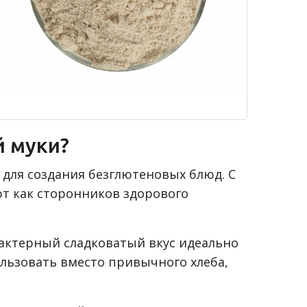
й муки?
ля создания безглютеновых блюд. С
т как сторонников здорового
рактерный сладковатый вкус идеально
ользовать вместо привычного хлеба,