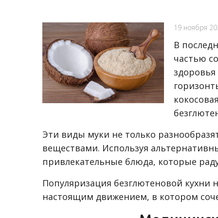
19 ноября 20
В послед
частью с
здоровья 
горизонты
кокосовая
безглюте
Эти виды муки не только разнообразя
веществами. Используя альтернативные
привлекательные блюда, которые раду
Популяризация безглютеновой кухни на
настоящим движением, в котором соче