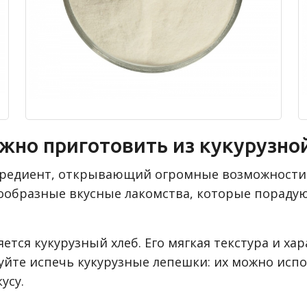
жно приготовить из кукурузно
едиент, открывающий огромные возможности д
образные вкусные лакомства, которые порадую
тся кукурузный хлеб. Его мягкая текстура и ха
буйте испечь кукурузные лепешки: их можно исп
усу.